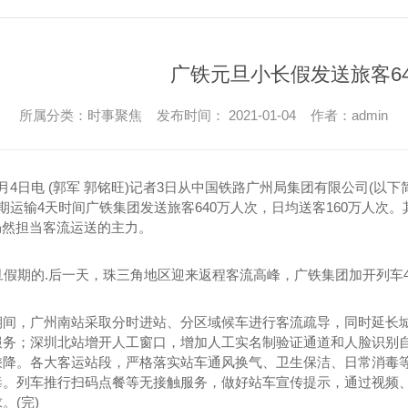
广铁元旦小长假发送旅客6
所属分类：时事聚焦 发布时间： 2021-01-04 作者：admin
月4日电 (郭军 郭铭旺)记者3日从中国铁路广州局集团有限公司(以下简称“
期运输4天时间广铁集团发送旅客640万人次，日均送客160万人次。
仍然担当客流运送的主力。
旦假期的.后一天，珠三角地区迎来返程客流高峰，广铁集团加开列车4
期间，广州南站采取分时进站、分区域候车进行客流疏导，同时延长
服务；深圳北站增开人工窗口，增加人工实名制验证通道和人脸识别
乘降。各大客运站段，严格落实站车通风换气、卫生保洁、日常消毒
毒。列车推行扫码点餐等无接触服务，做好站车宣传提示，通过视频
。(完)