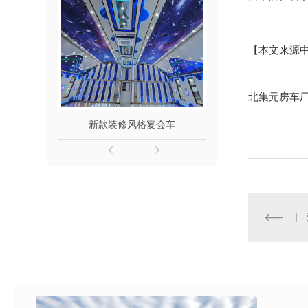
【本文来源
北集元房车
新款装修风格宴会车
6.8米餐住