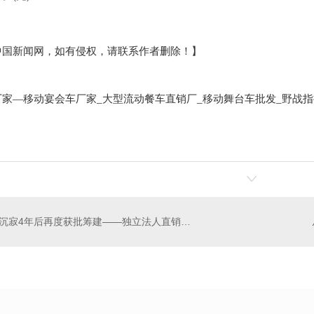
中国新闻网，如有侵权，请联系作者删除！】
移动宴会车厂家
大型流动餐车直销厂
移动舞台车批发
野战指
厂家—
_
_
_
一体多功能车
金标皇冠15米长宴会餐车
新款
沉寂4年后再度获批筹建——独立法人直销银行主打“差异化”