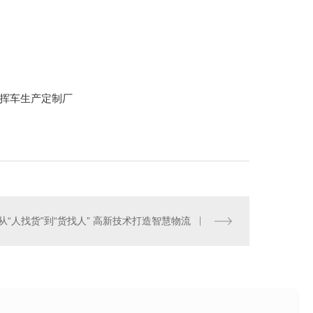
挥车生产定制厂
20桌宴会车厂家
从“人找货”到“货找人” 高新技术打造智慧物流