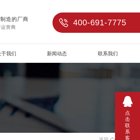
与制造的厂商
400-691-7775
牌运营商
关于我们
新闻动态
联系我们
点
击
联
系
客
返回