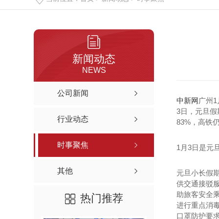
新闻动态
NEWS
公司新闻
中新网
广州1
3日，元旦假
行业动态
83%，高铁
时事聚焦
1月3日是元
其他
元旦小长假
供交通接驳
助旅客安全
热门推荐
进行重点消
口罩防护要求