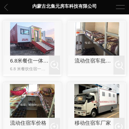
内蒙古北集元房车科技有限公司
6.8米餐住一体多功能车
流动住宿车批发厂家
6.8 米餐饮住宿一体折叠车，核心优势是移动灵活、快速展开、空间翻倍、功能复合、成本可控，特别适合流动宴席、工地后勤、应急保障、户外文旅等场景。一、移动与合规优势路权友好：6.8 米属常规货车尺寸，C...
流动住宿车价格
移动住宿车厂家