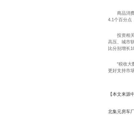
商品消费
4.1个百分
投资相关
高压、城市
比分别增长10
“税收
更好支持市
【本文来源
北集元房车