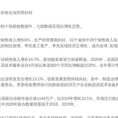
长折射企业经营好转
炉的十组税收数据中，七组数据呈现出增长态势。
业销售收入增长6%，生产经营逐期向好。31个省份中29个销售收入
先控制住疫情、率先复工复产、率先实现经济正增长，成为全球..实
一体多功能车
金标皇冠15米长宴会餐车
新款
业销售收入增长14.7%，新动能发展潜力加速释放。2020年，全国
高技术服务业自4月份以来连续9个月同比增幅超过20%，全年累计增
企业研发支出增长13.1%，创新发展形势持续向好。其中，制造业增长
展势头。享受研发费用加计扣除政策的33万户企业购进高技术设备和
年全国新办涉税市场主体1144万户，比2019年增长10.1%，市场活
其中2020年新办数量明显高于2018、2019年。
出口退税14549亿元，有力支持稳外贸。2020年，正常退税业务办