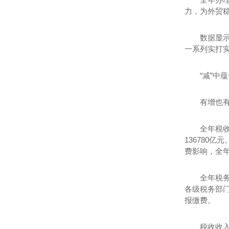
力，为外贸
数据显示
一系列实打
“减”中
有增也有
全年税收
136780
费影响，全年
全年税务
各级税务部
报缴费。
税收收入