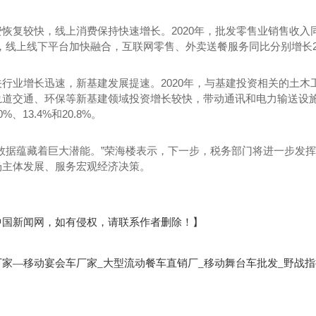
恢复较快，线上消费保持快速增长。2020年，批发零售业销售收入同
点，线上线下平台加快融合，互联网零售、外卖送餐服务同比分别增长29.
行业增长迅速，新基建发展提速。2020年，与基建投资相关的土木工
轨道交通、环保等新基建领域投资增长较快，带动通讯和电力输送设
%、13.4%和20.8%。
大数据蕴藏着巨大潜能。”荣海楼表示，下一步，税务部门将进一步发
场主体发展、服务宏观经济决策。
中国新闻网，如有侵权，请联系作者删除！】
移动宴会车厂家
大型流动餐车直销厂
移动舞台车批发
野战指
厂家—
_
_
_