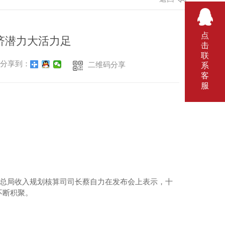
点
济潜力大活力足
击
联
分享到：
二维码分享
系
客
服
务总局收入规划核算司司长蔡自力在发布会上表示，十
不断积聚。