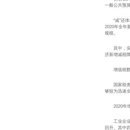
一般公共预算
“减”还
2020年全
规模。
其中，
济新增减税降
增值税
国家税
够较为迅速
202
工业企业
回升。其中四