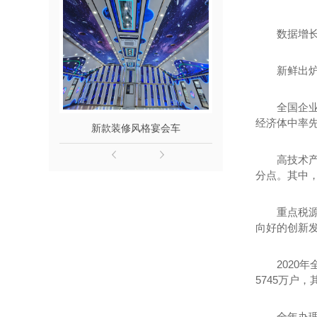
数据增
新鲜出
全国企
经济体中率
新款装修风格宴会车
6.8米餐住
高技术产
分点。其中，
重点税源
向好的创新发
2020
5745万户，
全年办理