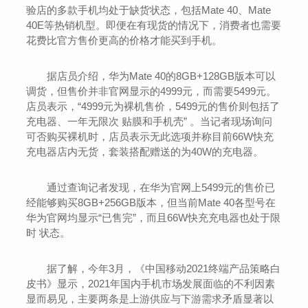
验店的多款手机均处于缺货状态，包括Mate 40、Mate
40E等热销机型。即便在有现货的情况下，消费者也需要
花费比官方售价更高的价格才能买到手机。
据店员介绍，华为Mate 40的8GB+128GB版本可以
调货，但售价并非官网显示的4999元，而需要5499元。
店员表示，“4999元为裸机售价，5499元的售价则包括了
充电器、一年无限次 贴膜和手机壳” 。当记者现场询问
可否购买裸机时，店员表示无此选项并称目前66W快充
充电器店内无货，套装搭配赠送的为40W的充电器。
通过查询记者发现，在华为官网上5499元的售价已
经能够购买8GB+256GB版本，但当前Mate 40各型号在
华为官网均显示“已售完”，而且66W快充充电器也处于限
时 状态。
据了解，今年3月，《中国移动2021终端产品策略白
皮书》显示，2021年国内手机市场发展面临的不利因素
显而易见，主要两条是上游供应与下游需求矛盾显著以