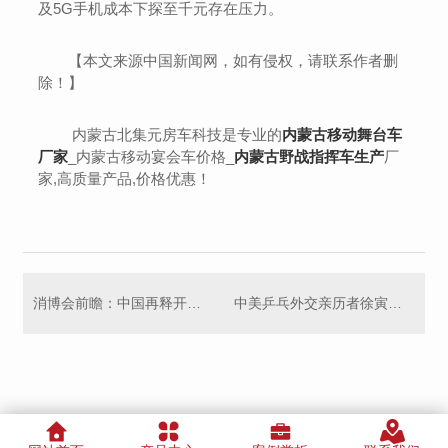
及5G手机成本下探至千元存在压力。
【本文来源中国新闻网，如有侵权，请联系作者删
除！】
内蒙古北集元房车科技是专业的
内蒙古移动舞台车
厂家
_内蒙古移动宴会车价格_
内蒙古野战指挥车生产
厂
家,高质量产品,价格优惠！
消博会前瞻：中国再释开放决心 **如何分享红利？
中美乒乓外交亲历者徐寅生：“要珍惜50年前的成果”