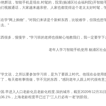
单艳辉说，智能手机是现在.时髦的，院里(杨浦区社会福利院)开智能
他们视频通话，大家越来越亲密。人家也都觉得这个老太太好时髦，学
还在学“网上购物”，“对我们来讲是个新鲜东西，比较难学，但我也
去。”
东西很多，慢慢学，“学习班的老师也很耐心地教我们，我一定要学下
一体多功能车
金标皇冠15米长宴会餐车
新款
罗学文说，之所以要参加学习班，是为了要跟上时代。他现在会使用微
了，每天都有事情做，学不完的东西，“感到老年人跟上时代很有意义
国.早进入人口老龄化且老龄化程度.深的城市，截至2020年12月31日
36.1%，上海老龄程度早已过了“三人行必有一老”的阶段。