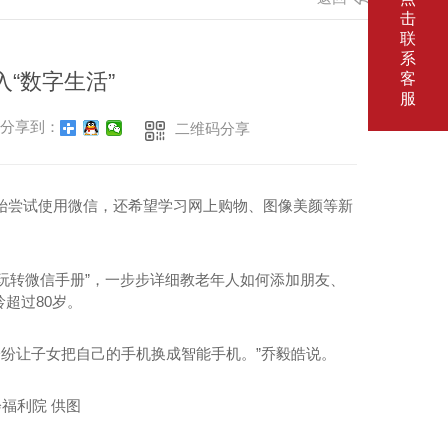
击
联
系
入“数字生活”
客
服
分享到：
二维码分享
经开始尝试使用微信，还希望学习网上购物、图像美颜等新
玩转微信手册”，一步步详细教老年人如何添加朋友、
超过80岁。
纷纷让子女把自己的手机换成智能手机。”乔毅皓说。