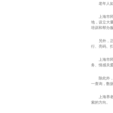
老年人如
上海市
地，设立大
培训和帮办
另外，
行、亮码、
上海市
务、情感关
除此外
一查询，数
上海养老
索的方向。