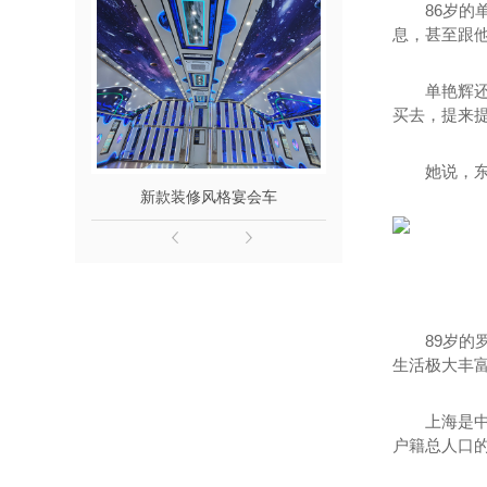
86岁的
息，甚至跟
单艳辉
买去，提来提
她说，
新款装修风格宴会车
6.8米餐住
89岁的
生活极大丰富
上海是中
户籍总人口的