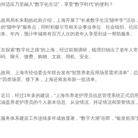
何适应乃至融入“数字化生活”，享受“数字时代”的便利？
民政局局长朱勤皓此前介绍，上海开展了“长者数字生活‘随申学’”活
量的“随申学”服务点，同时积极引导相关企事业单位、社会组织、社
服务。年内，预计申城将有百万人次的老年人享受到这一帮助服务。
正在探索“数字化之路”的上海，经过前期调研，梳理归纳出了老年人
扫码、聊天、缴费、购物、文娱、用机、安全。
民政局、上海市经信委去年联合发布“智慧养老应用场景需求清单”，总
爱”四类场景。接下来，上海还将发布新一批清单。
，近日，经过1年多的建设，“上海市养老护理员信息管理系统正式启
据涵盖养老护理员的个人基本信息、从业情况、持证情况和荣誉情况
服务体系建设工作连续多年成效显著，“数字大潮”在即，“银发前浪”如