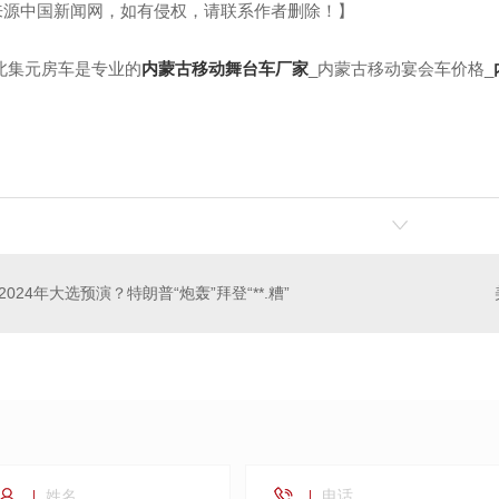
来源中国新闻网，如有侵权，请联系作者删除！】
北集元房车是专业的
内蒙古移动舞台车厂家
_内蒙古移动宴会车价格_
2024年大选预演？特朗普“炮轰”拜登“**.糟”