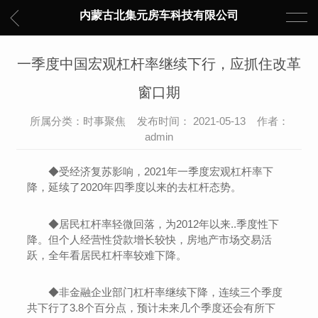
内蒙古北集元房车科技有限公司
一季度中国宏观杠杆率继续下行，应抓住改革
窗口期
所属分类：时事聚焦 发布时间： 2021-05-13 作者：
admin
◆受经济复苏影响，2021年一季度宏观杠杆率下
降，延续了2020年四季度以来的去杠杆态势。
◆居民杠杆率轻微回落，为2012年以来..季度性下
降。但个人经营性贷款增长较快，房地产市场交易活
跃，全年看居民杠杆率较难下降。
◆非金融企业部门杠杆率继续下降，连续三个季度
共下行了3.8个百分点，预计未来几个季度还会有所下