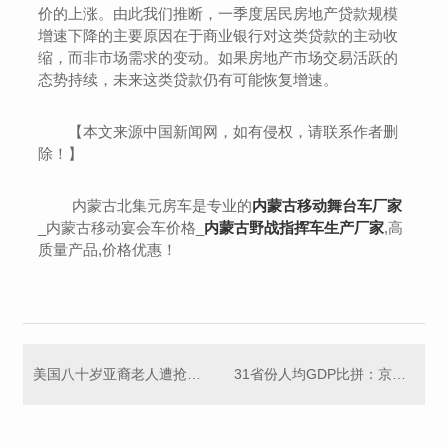
价的上涨。由此我们推断，一季度居民房地产贷款规模
增速下降的主要原因在于商业银行对这类贷款的主动收
缩，而非市场需求的变动。如果房地产市场交易活跃的
态势持续，未来这类贷款仍有可能恢复增速。
【本文来源中国新闻网，如有侵权，请联系作者删
除！】
内蒙古北集元房车是专业的
内蒙古移动舞台车厂家
_内蒙古移动宴会车价格_
内蒙古野战指挥车生产厂家
,高
质量产品,价格优惠！
美国八十岁亚裔老人遭抢劫殴打 围观者竟然还在笑
31省份人均GDP比拼：京沪超15万元，重庆湖北超山东