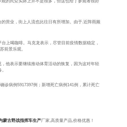
参观的民众实际上并不是很多，但这也给了参观者很好
的营业，街上人流也比往日有所增加。由于.近阵雨频
平台上喝咖啡。马克龙表示，尽管目前疫情数据稳定，
复苏前景乐观。
况，他表示要继续推动体育活动的恢复，因为这对年轻
备。
诊病例5917397例；新增死亡病例141例，累计死亡
内蒙古野战指挥车生产
厂家,高质量产品,价格优惠！