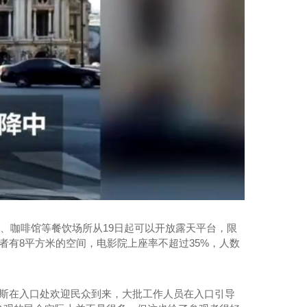
20桌宴会车厂家
馆、咖啡馆等餐饮场所从19日起可以开放露天平台，限
者有8平方米的空间，电影院上座率不超过35%，人数
内斯在入口处欢迎民众到来，大批工作人员在入口引导