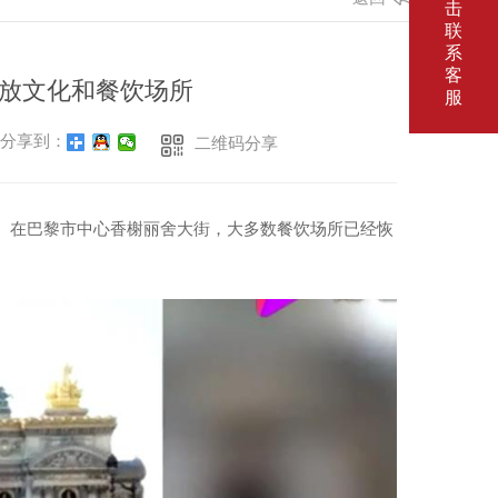
击
联
系
客
开放文化和餐饮场所
服
分享到：
二维码分享
所。在巴黎市中心香榭丽舍大街，大多数餐饮场所已经恢