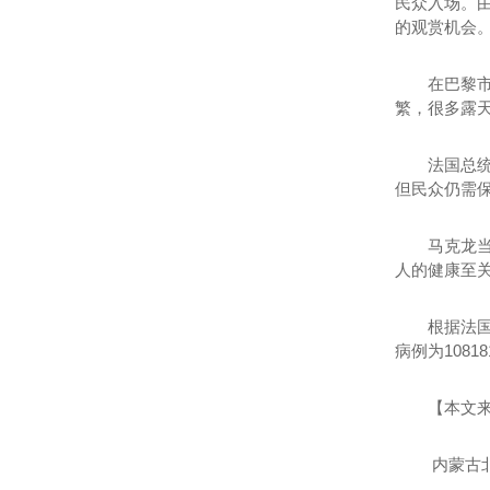
民众入场。
的观赏机会
在巴黎
繁，很多露
法国总
但民众仍需
马克龙
人的健康至关
根据法国
病例为1081
【本文
内蒙古