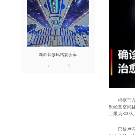
新款装修风格宴会车
6.8米餐住
根据官
制经营空间
上限为800人
巴黎卢