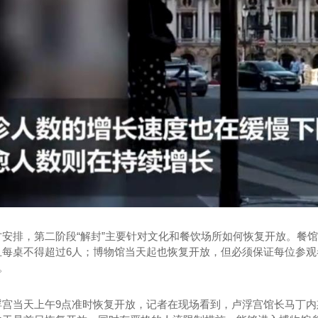
一体多功能车
金标皇冠15米长宴会餐车
新款
方安排，第二阶段“解封”主要针对文化和餐饮场所如何恢复开放。餐
且每桌不得超过6人；博物馆当天起也恢复开放，但必须保证每位参观
。
浮宫当天上午9点准时恢复开放，记者在现场看到，卢浮宫馆长马丁