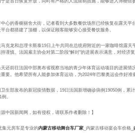
由于是首日恢复开放，同时有严格的人流限制措施，能够进入博物馆
。
市中心的香榭丽舍大街，记者看到大多数餐饮场所已经恢复在露天平台
天平台都搭建了顶棚，以保证顾客能够安心接受餐饮服务。
统马克龙和总理卡斯泰19日上午共同在总统府附近的一家咖啡馆露天
保持谨慎。法国雇主协会对第二阶段“解封”的进展表示满意，对经济
当天还前往法国中部奥布省视察当地的青少年体育运动项目的进展情
重要。他希望所有人能参加体育运动，为2024年巴黎奥运会作好准
卫生部发布的新冠疫情数据，19日法国新增确诊病例19050例，累计确
81例。
来源中国新闻网，如有侵权，请联系作者删除！】
北集元房车是专业的
内蒙古移动舞台车厂家
_内蒙古移动宴会车价格_