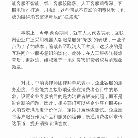
能客服不智能、线上客服较隐蔽、人工客服藏得深、客
服电话难打通。..指出，这些问题不仅影响消费体验，也
成为阻碍消费需求释放的“拦路虎”。
事实上，今年 两会期间，就有人大代表表示，互联
网企业广泛采用机器人客服是服务“降级”的表现，一些平
台为了节约成本，缩减甚至取消人工客服，这反映的是
互联网企业服务意识的淡化。此外，在人工服务转接难
背后，退款难、维权难等一系列侵害消费者权益的现象
频发。
对此，中消协律师团律师李斌表示，企业客服的服
务态度、专业能力直接影响企业在消费者心目中的形
象。设置企业客服的目的是为消费者解决问题，而不是
制造新的问题。因此，相关部门可以将企业客户服务纳
入消费者满意度评价体系，定期开展检查测试。企业应
将客户服务作为产品和服务的延伸，畅通消费者诉求传
达渠道，提升消费者满意度。