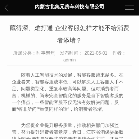
内蒙古北集元房车科技有限公司
藏得深、难打通 企业客服怎样才能不给消费
者添堵？
所属分类：时事聚焦 发布时间： 2021-06-01 作者：
admin
随着人工智能技术的发展，智能客服越来越多。在
企业看来，智能客服成本低，可以解决人工客服人手不
足、问题类型化、重复率较高等问题。但对消费者而
言，机械的、尚未完全智能化的服务是当下智能客服的
一个痛点，一些智能客服不仅无法有效解决问题，反
而“答非所问”“重复同样的话”，给消费者添堵。
为督促企业提升服务质量，推动相关部门加强监
管，努力提升消费者满意度，近日，江苏省消保委采取
线上问卷调查与体验式消费调查相结合的方式，开展了