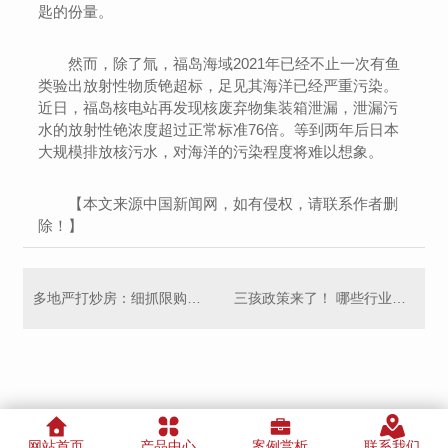
匙的份量。
然而，除了氚，福岛海域2021年已经不止一次有鱼
类验出放射性物质铯超标，足见其海洋已经严重污染。
近日，福岛核电站再发现核废弃物集装箱泄漏，泄漏污
水的放射性铯浓度超过正常标准76倍。等到两年后日本
大规模排放核污水，对海洋的污染程度将难以想象。
【本文来源中国新闻网，如有侵权，请联系作者删
除！】
多地严打炒房：细抓限购限售，中介机构遭约谈
三孩政策来了！ 哪些行业迎来新发展机遇？
网站首页
产品中心
案例赏析
联系我们