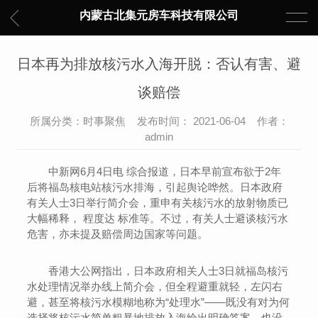
内蒙古北集元房车科技有限公司
日本再为排放核污水入海开脱：否认有害、避
谈赔偿
所属分类：时事聚焦 发布时间： 2021-06-04 作者：
admin
中新网6月4日电 综合报道，日本早前宣布欲于2年
后将福岛核电站核污水排海，引起舆论哗然。日本政府
有关人士3日举行简介会，重申有关核污水的放射物质已
大幅稀释， 程度达 标准等。不过，有关人士避谈核污水
危害，亦未提及赔偿周边国家等问题。
香港大公网指出，日本政府相关人士3日就福岛核污
水处理情况举办线上简介会，但全程避重就轻，左闪右
避，甚至将核污水模糊地称为“处理水”——既没有对为何
选择将核污水简单粗暴地排放入海给出明确答案，也没