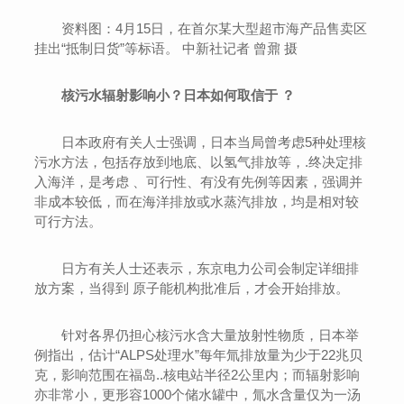
资料图：4月15日，在首尔某大型超市海产品售卖区
挂出“抵制日货”等标语。 中新社记者 曾鼐 摄
核污水辐射影响小？日本如何取信于 ？
日本政府有关人士强调，日本当局曾考虑5种处理核
污水方法，包括存放到地底、以氢气排放等，.终决定排
入海洋，是考虑 、可行性、有没有先例等因素，强调并
非成本较低，而在海洋排放或水蒸汽排放，均是相对较
可行方法。
日方有关人士还表示，东京电力公司会制定详细排
放方案，当得到 原子能机构批准后，才会开始排放。
针对各界仍担心核污水含大量放射性物质，日本举
例指出，估计“ALPS处理水”每年氚排放量为少于22兆贝
克，影响范围在福岛..核电站半径2公里内；而辐射影响
亦非常小，更形容1000个储水罐中，氚水含量仅为一汤