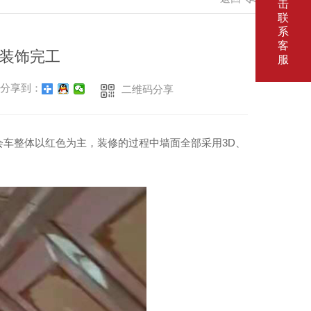
击
联
系
客
装饰完工
服
分享到：
二维码分享
会车整体以红色为主，装修的过程中墙面全部采用3D、