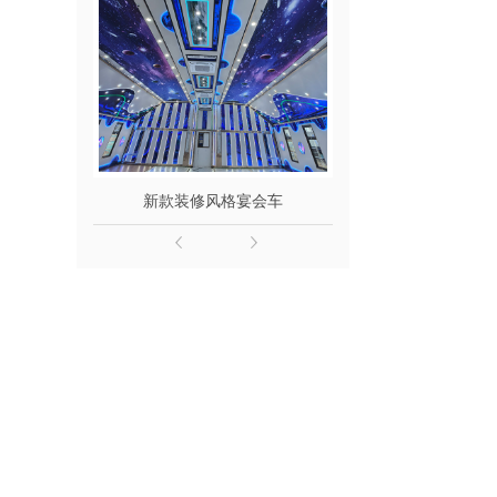
新款装修风格宴会车
6.8米餐住