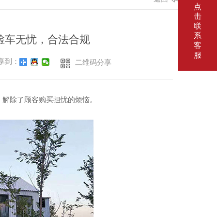
点
击
联
系
检车无忧，合法合规
客
服
享到：
二维码分享
，解除了顾客购买担忧的烦恼。